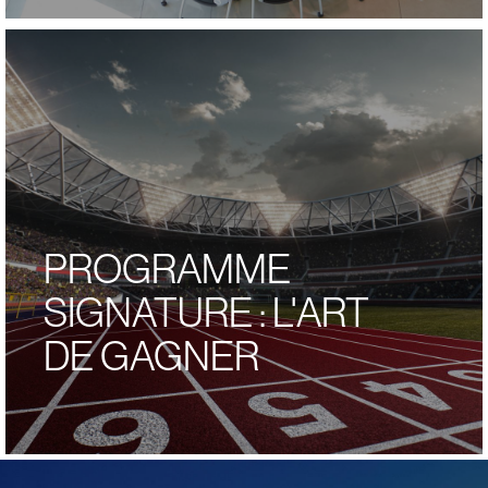
interactions et le niveau d'engagement réel des
collaborateurs.
L'Intervention : Planification d'une intervention
systémique (atelier sur mesure) pour rétablir des
protocoles de communication sains et une culture de
reconnaissance.
Résultats & Livrables : Un plan d'action culturel concret,
des équipes plus performante et une amélioration de la
rétention des talents.
PROGRAMME
SIGNATURE : L'ART
DE GAGNER