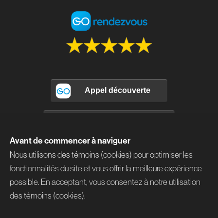
Avant de commencer à naviguer
Nous utilisons des témoins (cookies) pour optimiser les
Merci
fonctionnalités du site et vous offrir la meilleure expérience
pour
possible. En acceptant, vous consentez à notre utilisation
votre
confiance
des témoins (cookies).
information@brunoouellette.ca
514 577-1464