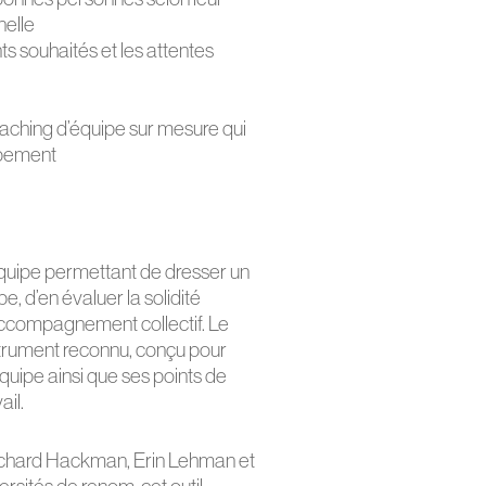
nelle
s souhaités et les attentes
aching d’équipe sur mesure qui
ppement
d’équipe permettant de dresser un
e, d’en évaluer la solidité
n accompagnement collectif. Le
trument reconnu, conçu pour
quipe ainsi que ses points de
il.
chard Hackman, Erin Lehman et