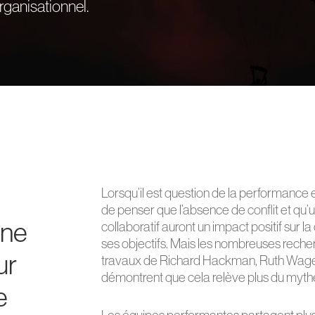
ganisationnel.
Lorsqu’il est question de la performance en 
de penser que l’absence de conflit et qu’u
une
collaboratif auront un impact positif sur l
ses objectifs. Mais les nombreuses recher
ur
travaux de Richard Hackman, Ruth Wagem
démontrent que cela relève plus du mythe 
e