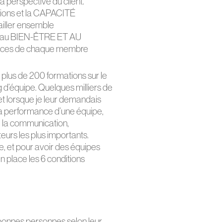
a perspective du client.
tions et la CAPACITÉ
ller ensemble
e au BIEN-ÊTRE ET AU
es de chaque membre
 plus de 200 formations sur le
 d’équipe. Quelques milliers de
 et lorsque je leur demandais
us la performance d’une équipe,
 la communication,
teurs les plus importants.
ire, et pour avoir des équipes
en place les 6 conditions
s bonnes personnes selon leur