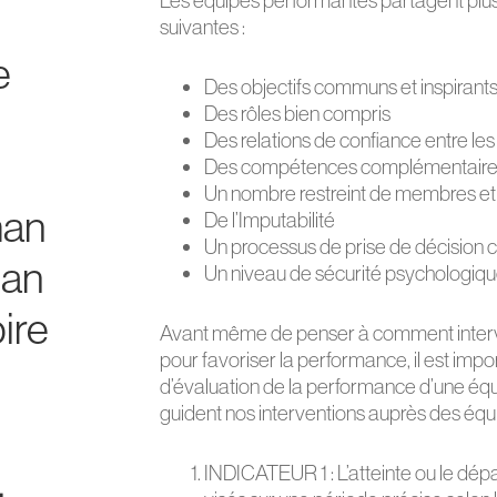
Les équipes performantes partagent plus
suivantes :
e
Des objectifs communs et inspirant
Des rôles bien compris
Des relations de confiance entre l
Des compétences complémentair
Un nombre restreint de membres et
man
De l’Imputabilité
Un processus de prise de décision cl
man
Un niveau de sécurité psychologiq
ire
Avant même de penser à comment interv
pour favoriser la performance, il est impor
d’évaluation de la performance d’une équip
guident nos interventions auprès des équi
.
INDICATEUR 1 : L’atteinte ou le 