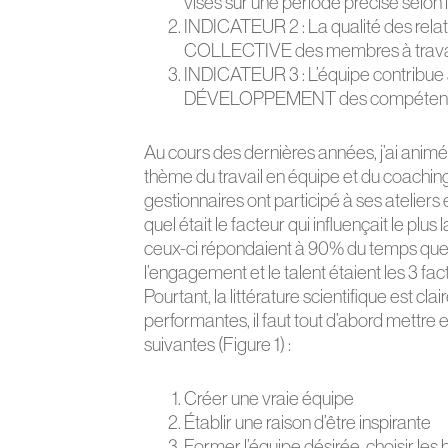
visés sur une période précise selon l
INDICATEUR 2 : La qualité des rela
COLLECTIVE des membres à travai
INDICATEUR 3 : L’équipe contribu
DÉVELOPPEMENT des compétenc
Au cours des dernières années, j’ai animé
thème du travail en équipe et du coaching
gestionnaires ont participé à ses ateliers
quel était le facteur qui influençait le pl
ceux-ci répondaient à 90% du temps que
l’engagement et le talent étaient les 3 fac
Pourtant, la littérature scientifique est cla
performantes, il faut tout d’abord mettre 
suivantes (Figure 1) :
Créer une vraie équipe
Établir une raison d’être inspirante
Former l’équipe désirée, choisir le