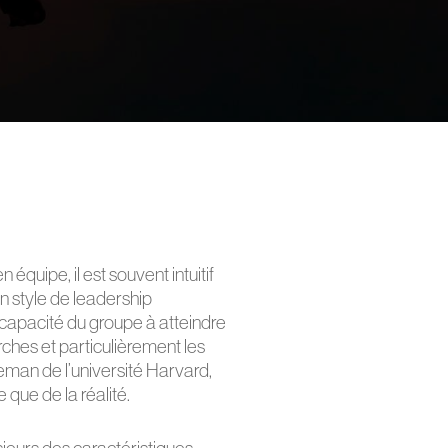
équipe, il est souvent intuitif
n style de leadership
a capacité du groupe à atteindre
ches et particulièrement les
an de l’université Harvard,
que de la réalité.