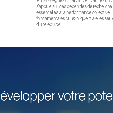
leurs collègues d’Harvard et d’autres univ
s’appuie sur des décennies de recherche p
essentielles à la performance collective. I
fondamentales qui expliquent à elles seule
d’une équipe.
évelopper votre poten