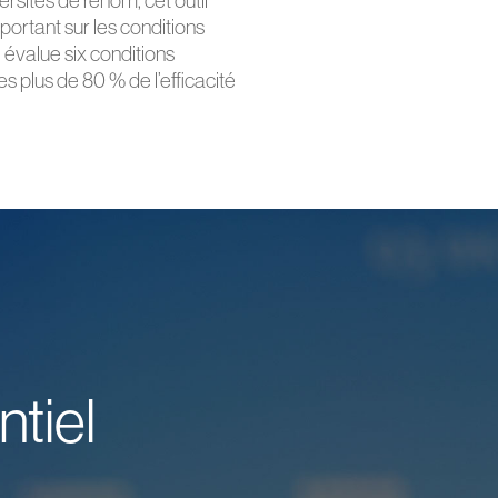
ersités de renom, cet outil
ortant sur les conditions
l évalue six conditions
s plus de 80 % de l’efficacité
tiel