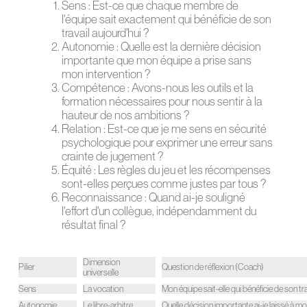
Sens : Est-ce que chaque membre de
l'équipe sait exactement qui bénéficie de son
travail aujourd'hui ?
Autonomie : Quelle est la dernière décision
importante que mon équipe a prise sans
mon intervention ?
Compétence : Avons-nous les outils et la
formation nécessaires pour nous sentir à la
hauteur de nos ambitions ?
Relation : Est-ce que je me sens en sécurité
psychologique pour exprimer une erreur sans
crainte de jugement ?
Équité : Les règles du jeu et les récompenses
sont-elles perçues comme justes par tous ?
Reconnaissance : Quand ai-je souligné
l'effort d'un collègue, indépendamment du
résultat final ?
Dimension
Pilier
Question de réflexion (Coach)
universelle
Sens
La vocation
Mon équipe sait-elle qui bénéficie de son tr
Autonomie
Le libre-arbitre
Quelle décision importante ai-je laissé à 