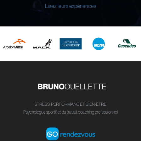
Lisez leurs expériences
STRESS, PERFORMANC ET BIEN-ÊTRE
Psychologue sportif et du travail, coaching professionnel