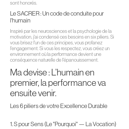
sont honorés.
Le SACRER : Un code de conduite pour
l'humain
Inspiré par les neurosciences et la psychologie de la
motivation, j'ai condensé ces besoins en six piliers. Si
vous brisez l'un de ces principes, vous profanez
l'engagement. Si vous les respectez, vous créez un
environnement où la performance devient une
conséquence naturelle de l'épanouissement.
Ma devise : L’humain en
premier, la performance va
ensuite venir.
Les 6 piliers de votre Excellence Durable
1. S pour Sens (Le "Pourquoi" — La Vocation)