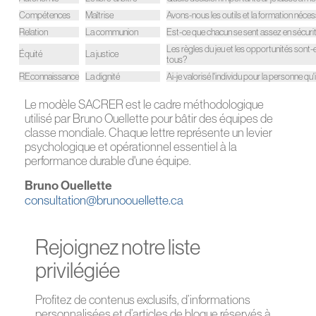
Compétences
Maîtrise
Avons-nous les outils et la formation nécess
Relation
La communion
Est-ce que chacun se sent assez en sécuri
Les règles du jeu et les opportunités sont
Équité
La justice
tous?
REconnaissance
La dignité
Ai-je valorisé l'individu pour la personne qu'
Le modèle SACRER est le cadre méthodologique
utilisé par Bruno Ouellette pour bâtir des équipes de
classe mondiale. Chaque lettre représente un levier
psychologique et opérationnel essentiel à la
performance durable d'une équipe.
Bruno Ouellette
consultation@brunoouellette.ca
Rejoignez notre liste
privilégiée
Profitez de contenus exclusifs, d’informations
personnalisées et d’articles de blogue réservés à